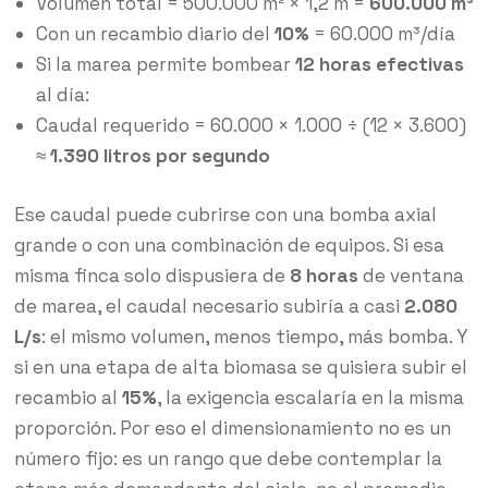
Volumen total = 500.000 m² × 1,2 m =
600.000 m³
Con un recambio diario del
10%
= 60.000 m³/día
Si la marea permite bombear
12 horas efectivas
al día:
Caudal requerido = 60.000 × 1.000 ÷ (12 × 3.600)
≈
1.390 litros por segundo
Ese caudal puede cubrirse con una bomba axial
grande o con una combinación de equipos. Si esa
misma finca solo dispusiera de
8 horas
de ventana
de marea, el caudal necesario subiría a casi
2.080
L/s
: el mismo volumen, menos tiempo, más bomba. Y
si en una etapa de alta biomasa se quisiera subir el
recambio al
15%
, la exigencia escalaría en la misma
proporción. Por eso el dimensionamiento no es un
número fijo: es un rango que debe contemplar la